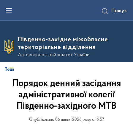
П
Пошук
е
р
е
й
т
и
Південно-західне міжобласне
д
о
територіальне відділення
о
с
Антимонопольний комітет України
н
о
в
Події
н
о
Порядок денний засідання
г
о
в
адміністративної колегії
м
і
Південно-західного МТВ
с
т
у
Опубліковано 06 липня 2026 року о 16:57