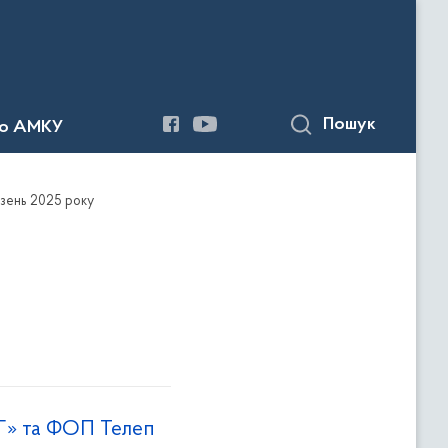
Пошук
до АМКУ
зень 2025 року
Г» та ФОП Телеп