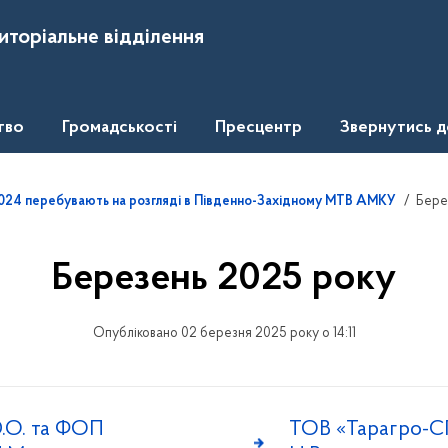
иторіальне відділення
тво
Громадськості
Пресцентр
Звернутись 
Бере
1.2024 перебувають на розгляді в Південно-Західному МТВ АМКУ
Березень 2025 року
Опубліковано 02 березня 2025 року о 14:11
.О. та ФОП
ТОВ «Тарагро-С