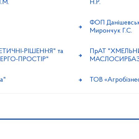
.М.
Н.Р.
ФОП Данішевськ
Мирончук Г.С.
ЕТИЧНІ-РІШЕННЯ" та
ПрАТ "ХМЕЛЬ
НЕРГО-ПРОСТІР"
МАСЛОСИРБАЗ
а"
ТОВ «Агробізне