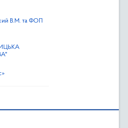
ий В.М. та ФОП
НИЦЬКА
А"
с»