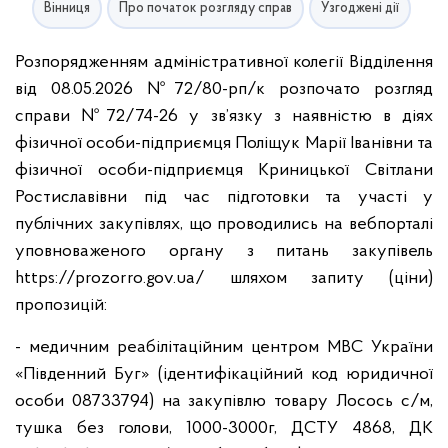
Вінниця
Про початок розгляду справ
Узгоджені дії
Розпорядженням адміністративної колегії Відділення
від 08.05.2026 №72/80-рп/к розпочато розгляд
справи №72/74-26 у зв’язку з наявністю в діях
фізичної особи-підприємця Поліщук Марії Іванівни та
фізичної особи-підприємця Криницької Світлани
Ростиславівни під час підготовки та участі у
публічних закупівлях, що проводились на вебпорталі
уповноваженого органу з питань закупівель
https://prozorro.gov.ua/ шляхом запиту (ціни)
пропозицій:
- медичним реабілітаційним центром МВС України
«Південний Буг» (ідентифікаційний код юридичної
особи 08733794) на закупівлю товару Лосось с/м,
тушка без голови, 1000-3000г, ДСТУ 4868, ДК