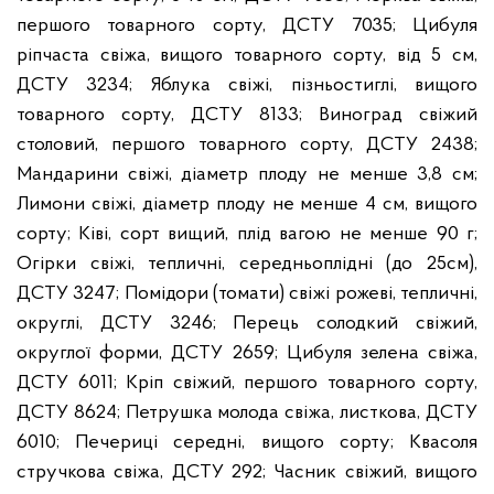
першого товарного сорту, ДСТУ 7035; Цибуля
ріпчаста свіжа, вищого товарного сорту, від 5 см,
ДСТУ 3234; Яблука свіжі, пізньостиглі, вищого
товарного сорту, ДСТУ 8133; Виноград свіжий
столовий, першого товарного сорту, ДСТУ 2438;
Мандарини свіжі, діаметр плоду не менше 3,8 см;
Лимони свіжі, діаметр плоду не менше 4 см, вищого
сорту; Ківі, сорт вищий, плід вагою не менше 90 г;
Огірки свіжі, тепличні, середньоплідні (до 25см),
ДСТУ 3247; Помідори (томати) свіжі рожеві, тепличні,
округлі, ДСТУ 3246; Перець солодкий свіжий,
округлої форми, ДСТУ 2659; Цибуля зелена свіжа,
ДСТУ 6011; Кріп свіжий, першого товарного сорту,
ДСТУ 8624; Петрушка молода свіжа, листкова, ДСТУ
6010; Печериці середні, вищого сорту; Квасоля
стручкова свіжа, ДСТУ 292; Часник свіжий, вищого