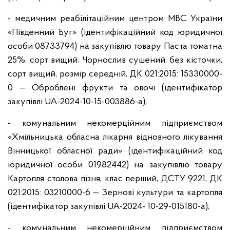
- медичним реабілітаційним центром МВС України
«Південний Буг» (ідентифікаційний код юридичної
особи 08733794) на закупівлю товару Паста томатна
25%, сорт вищий; Чорнослив сушений, без кісточки,
сорт вищий, розмір середній, ДК 021:2015: 15330000-
0 — Оброблені фрукти та овочі (ідентифікатор
закупівлі UA-2024-10-15-003886-a);
- комунальним некомерційним підприємством
«Хмільницька обласна лікарня відновного лікування
Вінницької обласної ради» (ідентифікаційний код
юридичної особи 01982442) на закупівлю товару
Картопля столова пізня, клас перший, ДСТУ 9221, ДК
021:2015: 03210000-6 — Зернові культури та картопля
(ідентифікатор закупівлі UA-2024- 10-29-015180-a);
- комунальним некомерційним підприємством