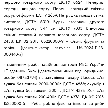
першого товарного сорту, ДСТУ 8624; Печериці
середні, вищого сорту; Перець солодкий свіжий,
округлої форми, ДСТУ 2659; Петрушка молода свіжа,
листкова, ДСТУ 6010; Буряк столовий другого
товарного сорту, 5-14 см, ДСТУ 7033; Виноград
свіжий столовий, першого товарного сорту, ДСТУ
2438, ДК 021:2015: 03220000-9 — Овочі, фрукти та
горіхи (ідентифікатор закупівлі UA-2024-11-13-
000440-a);
- медичним реабілітаційним центром МВС України
«Південний Буг» (ідентифікаційний код юридичної
особи 08733794) на закупівлю товару Лосось с/м,
тушка без голови, 2000-3000г, ДСТУ 4868; скумбрія
с/м тушка без голови, 300г+, ДСТУ 4378; Хек с/м,
тушка без голови, 200-400г, ДСТУ 4378, ДК 021:2015:
15220000-6 — Риба, рибне філе та інше м’ясо риби