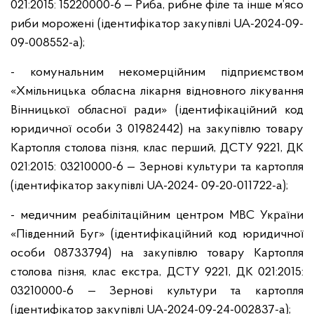
021:2015: 15220000-6 — Риба, рибне філе та інше м’ясо
риби морожені (ідентифікатор закупівлі UA-2024-09-
09-008552-a);
- комунальним некомерційним підприємством
«Хмільницька обласна лікарня відновного лікування
Вінницької обласної ради» (ідентифікаційний код
юридичної особи 3 01982442) на закупівлю товару
Картопля столова пізня, клас перший, ДСТУ 9221, ДК
021:2015: 03210000-6 — Зернові культури та картопля
(ідентифікатор закупівлі UA-2024- 09-20-011722-a);
- медичним реабілітаційним центром МВС України
«Південний Буг» (ідентифікаційний код юридичної
особи 08733794) на закупівлю товару Картопля
столова пізня, клас екстра, ДСТУ 9221, ДК 021:2015:
03210000-6 — Зернові культури та картопля
(ідентифікатор закупівлі UA-2024-09-24-002837-a);