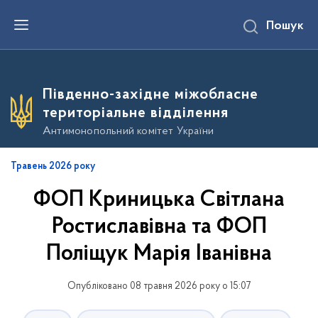
П
Пошук
е
р
е
й
т
и
Південно-західне міжобласне
д
о
територіальне відділення
о
с
Антимонопольний комітет України
н
о
в
Травень 2026 року
н
о
ФОП Криницька Світлана
г
о
в
Ростиславівна та ФОП
м
і
Поліщук Марія Іванівна
с
т
у
Опубліковано 08 травня 2026 року о 15:07