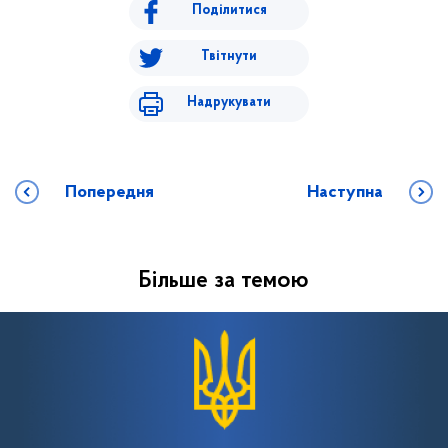
Поділитися
Твітнути
Надрукувати
Попередня
Наступна
Більше за темою