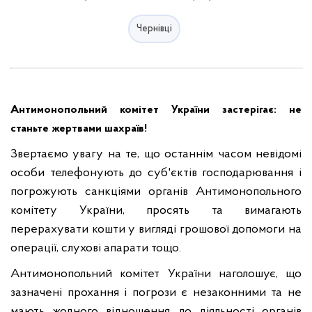
Чернівці
Антимонопольний комітет України застерігає: не
станьте жертвами шахраїв!
Звертаємо увагу на те, що останнім часом невідомі
особи телефонують до суб'єктів господарювання і
погрожують санкціями органів Антимонопольного
комітету України, просять та вимагають
перерахувати кошти у вигляді грошової допомоги на
операції, слухові апарати тощо.
Антимонопольний комітет України наголошує, що
зазначені прохання і погрози є незаконними та не
мають жодного відношення до діяльності органів