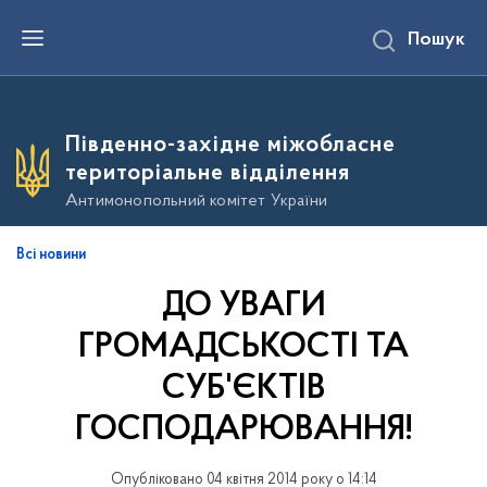
П
Пошук
е
р
е
й
т
и
Південно-західне міжобласне
д
о
територіальне відділення
о
с
Антимонопольний комітет України
н
о
в
Всі новини
н
о
ДО УВАГИ
г
о
в
ГРОМАДСЬКОСТІ ТА
м
і
СУБ'ЄКТІВ
с
т
ГОСПОДАРЮВАННЯ!
у
Опубліковано 04 квітня 2014 року о 14:14