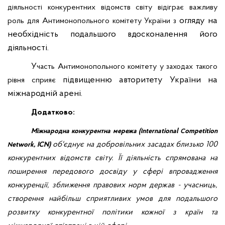
діяльності конкурентних відомств світу відіграє важливу
огляду на
роль для Антимонопольного комітету України з
необхідність подальшого вдосконалення його
діяльності.
У
часть Антимонопольного комітету у заходах такого
підвищенню авторитету України на
рівня сприяє
міжнародній арені.
Додатково:
Міжнародна конкурентна мережа (
nternational
ompetition
I
C
об'єднує на добровільних засадах близько 100
etwork, ICN)
N
конкурентних відомств світу. Її діяльність спрямована на
поширення передового досвіду у сфері впровадження
конкуренції, зближення правових норм держав - учасниць,
створення найбільш сприятливих умов для подальшого
розвитку конкурентної політики кожної з країн та