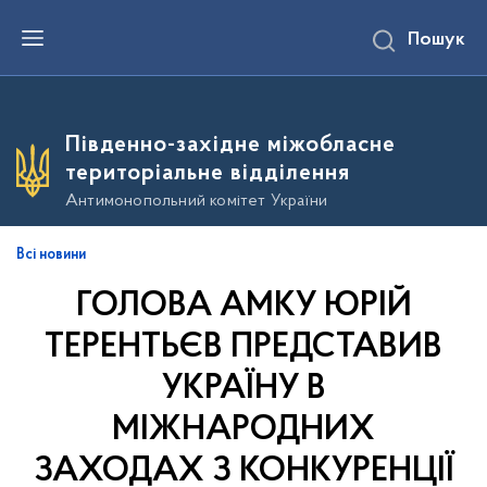
П
Пошук
е
р
е
й
т
и
Південно-західне міжобласне
д
о
територіальне відділення
о
с
Антимонопольний комітет України
н
о
в
Всі новини
н
о
ГОЛОВА АМКУ ЮРІЙ
г
о
в
ТЕРЕНТЬЄВ ПРЕДСТАВИВ
м
і
УКРАЇНУ В
с
т
МІЖНАРОДНИХ
у
ЗАХОДАХ З КОНКУРЕНЦІЇ