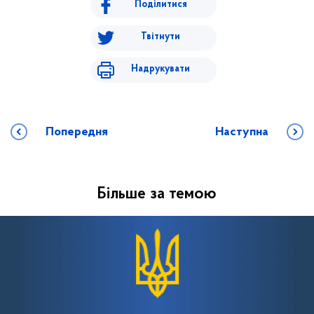
Поділитися
Твітнути
Надрукувати
Попередня
Наступна
Більше за темою