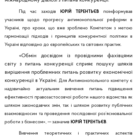
міжнародному діалозі з питань конкуренції.
Під час заходів
поінформував
ЮРІЙ ТЕРЕНТЬЄВ
учасників щодо прогресу антимонопольної реформи в
Україні, про кроки, що вже зроблено Комітетом з метою
гармонізації підходів і принципів конкурентної політики в
Україні відповідно до європейських та світових практик.
«Обмін досвідом із провідними фахівцями
світу з питань конкуренції сприяє пошуку шляхів
вирішення проблемних питань розвитку економічної
конкуренції в Україні.
Для Антимонопольного комітету є
надзвичайно актуальним вивчення питань підвищення
ефективності правозастосовчої роботи нашого відомства як
шляхом законодавчих змін, так і шляхом розвитку публічних
взаємовідносин та проведення послідовної роз’яснювальної
роботи з бізнесом», ─ зазначив
.
ЮРІЙ ТЕРЕНТЬЄВ
Вивчення теоретичних і практичних аспектів