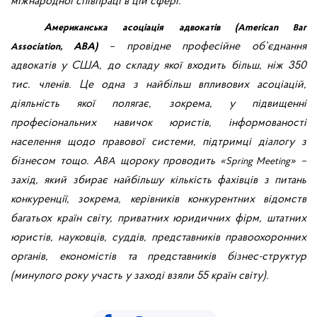
міжнародної співпраці в цій сфері.
Американська асоціація адвокатів (
merican
ar
A
B
– провідне професійне об’єднання
ssociation, АВА)
A
адвокатів у США, до складу якої входить більш, ніж 350
тис. членів. Це одна з найбільш впливових асоціацій,
діяльність якої полягає, зокрема, у підвищенні
професіональних навичок юристів, інформованості
населення щодо правової системи, підтримці діалогу з
бізнесом тощо. A
щороку проводить «
» –
BA
Spring
Meeting
захід, який збирає найбільшу кількість фахівців з питань
конкуренції, зокрема, керівників конкурентних відомств
багатьох країн світу, приватних юридичних фірм, штатних
юристів, науковців, суддів, представників правоохоронних
органів, економістів та представників бізнес-структур
(минулого року участь у заході взяли 55 країн світу).