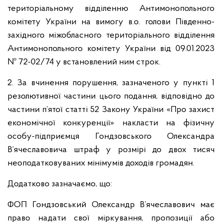
територіальному відділенню Антимонопольного
комітету України на вимогу в.о. голови Південно-
західного міжобласного територіального відділення
Антимонопольного комітету України від 09.01.2023
№ 72-02/74 у встановлений ним строк.
2. За вчинення порушення, зазначеного у пункті 1
резолютивної частини цього подання, відповідно до
частини п’ятої статті 52 Закону України «Про захист
економічної конкуренції» накласти на фізичну
особу-підприємця Гондзовського Олександра
В’ячеславовича штраф у розмірі до двох тисяч
неоподатковуваних мінімумів доходів громадян.
Додатково зазначаємо, що:
ФОП Гондзовський Олександр В’ячеславович має
право надати свої міркування, пропозиції або