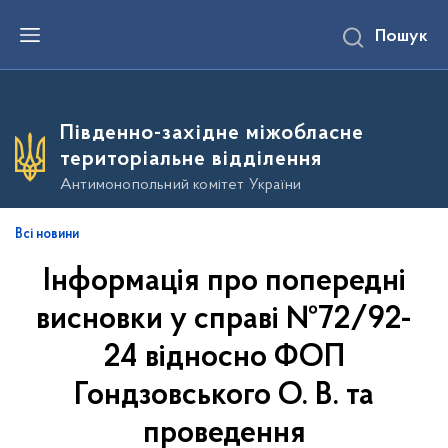
П
Пошук
е
р
е
й
т
и
Південно-західне міжобласне
д
о
територіальне відділення
о
с
Антимонопольний комітет України
н
о
в
Всі новини
н
о
Інформація про попередні
г
о
в
висновки у справі №72/92-
м
і
24 відносно ФОП
с
т
Гондзовського О. В. та
у
проведення