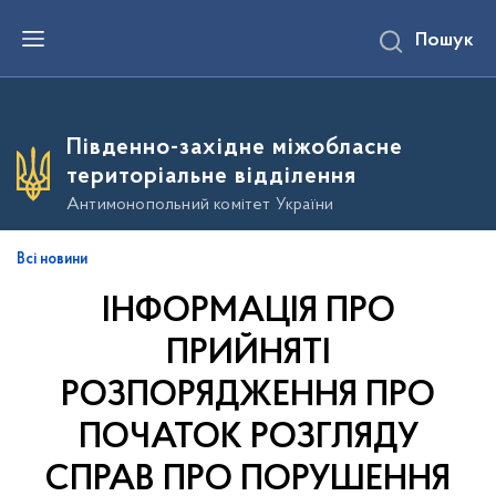
П
Пошук
е
р
е
й
т
и
Південно-західне міжобласне
д
о
територіальне відділення
о
с
Антимонопольний комітет України
н
о
в
Всі новини
н
о
ІНФОРМАЦІЯ ПРО
г
о
в
ПРИЙНЯТІ
м
і
РОЗПОРЯДЖЕННЯ ПРО
с
т
ПОЧАТОК РОЗГЛЯДУ
у
СПРАВ ПРО ПОРУШЕННЯ