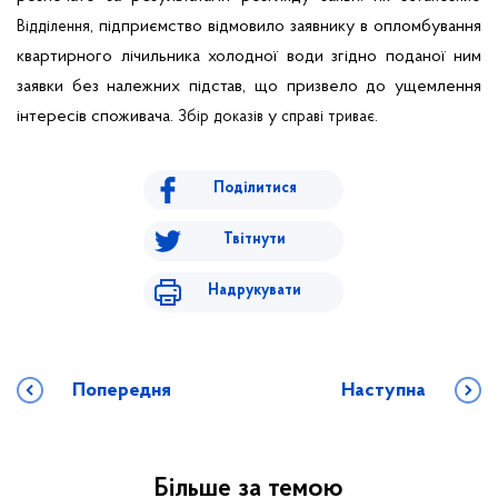
, підприємство відмовило заявнику в опломбування
Відділення
квартирного лічильника холодної води згідно поданої ним
заявки без належних підстав, що призвело до ущемлення
інтересів споживача.
у
.
Збі
р
доказів
справі
триває
Поділитися
Твітнути
Надрукувати
Попередня
Наступна
Більше за темою