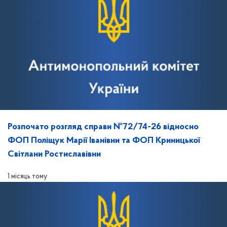
Розпочато розгляд справи №72/74-26 відносно
ФОП Поліщук Марії Іванівни та ФОП Криницької
Світлани Ростиславівни
1 місяць тому