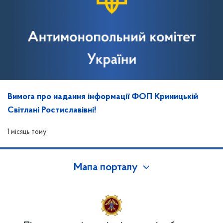
Вимога про надання інформації ФОП Криницькій
Світлані Ростиславівні!
1 місяць тому
Мапа порталу