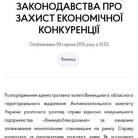
ЗАКОНОДАВСТВА ПРО
ЗАХИСТ ЕКОНОМІЧНОЇ
КОНКУРЕНЦІЇ
Опубліковано 03 серпня 2015 року о 13:52
Вінниця
Вінницького обласного
Розпорядженням адміністративної колегії
територіального відділення Антимонопольного комітету
України р
комунального
озпочато
розгляд
справи
відносно
підприємства «
» за ознаками
Вінницяоблводоканал
зловживання монопольним становищем на ринку. Справу
розпочато за результатами розгляду заяви. Як
встановило