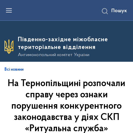
П
Пошук
е
р
е
й
т
и
Південно-західне міжобласне
д
о
територіальне відділення
о
с
Антимонопольний комітет України
н
о
в
Всі новини
н
о
На Тернопільщині розпочали
г
о
в
справу через ознаки
м
і
порушення конкурентного
с
т
законодавства у діях СКП
у
«Ритуальна служба»