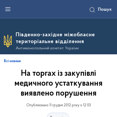
П
Пошук
е
р
е
й
т
и
Південно-західне міжобласне
д
о
територіальне відділення
о
с
Антимонопольний комітет України
н
о
в
Всі новини
н
о
На торгах із закупівлі
г
о
в
медичного устаткування
м
і
виявлено порушення
с
т
у
Опубліковано 11 грудня 2012 року о 12:03