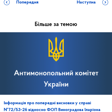
Попередня
Наступна
Більше за темою
Інформація про попередні висновки у справі
№72/53-26 відносно ФОП Виноградова Іларіона