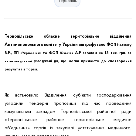
Тернопіль
Тернопільське обласне територіальне відділення
Антимонопольного комітету України
оштрафувало
Ф
ОП
Наджогу
В.Р., ПП «
» та ФОП
А.Р загалом на 13 тис. грн.
за
Укрмедіка
Юзьківа
узгоджені дії, що могли призвести до спотворення
антиконкурентні
результатів торгів.
Як встановило Відділення, суб'єкти господарювання
узгодили тендерні пропозиції під час проведення
комунальним закладом Тернопільської районної ради
«Тернопільське районне територіальне медичне
об’єднання» торгів із закупівлі устаткування медичного,