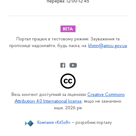
перерва: 12:00-12:45
Портал працює в тестовому режимі. Зауваження та
пропозиції надсилайте, будь ласка, на:
khmn@amcu.gov.ua
Весь контент доступний за ліцензією
Creative Commons
Attribution 4.0 International license
, якщо не зазначено
інше. 2026 рік
Компанія «KitSoft»
— розробник порталу