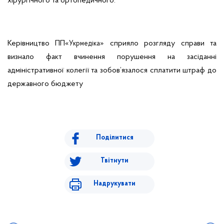
хірургічного та ортопедичного.
Керівництво ПП«
» сприяло розгляду справи та
Укрмедіка
визнало факт вчинення порушення на засіданні
адміністративної колегії та зобов’язалося сплатити штраф до
державного бюджету
Поділитися
Твітнути
Надрукувати