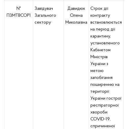
№
Завідувач
Давидюк
Строк дії
В
ПЗМТВСОР1
Загального
Олена
контракту
к
сектору
Миколаївна
встановлюється
д
на період дії
у
карантину,
к
установленого
на
Кабінетом
к
Міністрів
України з
метою
запобігання
поширенню на
території
України гострої
респіраторної
хвороби
COVID-19,
спричиненої