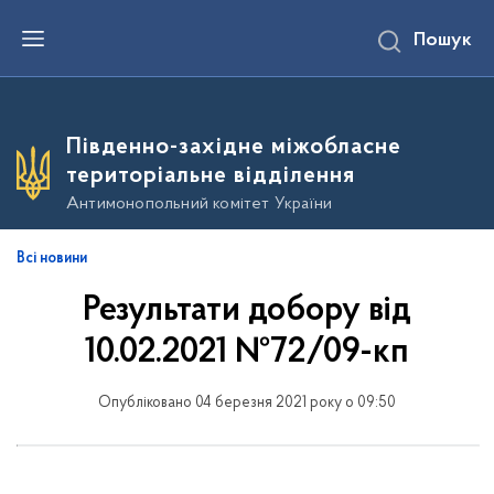
П
Пошук
е
р
е
й
т
и
Південно-західне міжобласне
д
о
територіальне відділення
о
с
Антимонопольний комітет України
н
о
в
Всі новини
н
о
Результати добору від
г
о
в
10.02.2021 №72/09-кп
м
і
с
Опубліковано 04 березня 2021 року о 09:50
т
у