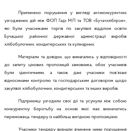
Припинено порушення у вигляді
антиконкурентних
узгоджених дій між ФОП
М.П та ТОВ «
»,
Гадз
Бучачхлібпром
які були учасниками торгів по закупівлі відділом освіти
Бучацької районної державної адміністрації
виробів
хлібобулочних, кондитерських та кулінарних.
Матеріали та довідки, що вимагались у відповідності
до запиту цінових пропозицій замовника, обох учасників
були ідентичними, а також дані учасники пов’язані
відносинами контролю та господарським договором щодо
закупівлі хлібобулочних, кондитерських та інших виробів.
Підприємці узгодили свої дії та усунули між собою
конкурентну боротьбу на основі якої має визначатись
переможець тендеру із найбільш вигідною пропозицією.
Учасники тендеру визнали вчинене ними порушення