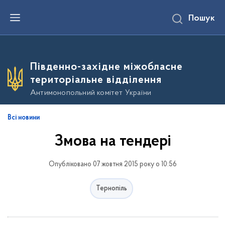
П
Пошук
е
р
е
й
т
и
Південно-західне міжобласне
д
о
територіальне відділення
о
с
Антимонопольний комітет України
н
о
в
Всі новини
н
о
Змова на тендері
г
о
в
м
Опубліковано 07 жовтня 2015 року о 10:56
і
с
т
Тернопіль
у