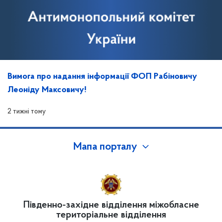
Вимога про надання інформації ФОП Рабіновичу
Леоніду Максовичу!
2 тижні тому
Мапа порталу
Південно-західне відділення міжобласне
територіальне відділення