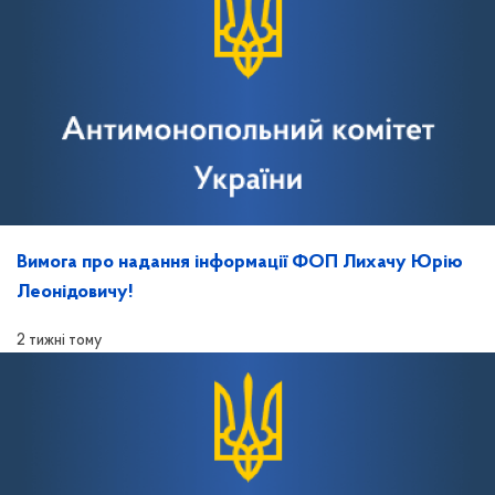
Вимога про надання інформації ФОП Лихачу Юрію
Леонідовичу!
2 тижні тому