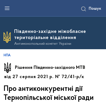
П
Пошук
е
р
е
й
т
и
Південно-західне міжобласне
д
о
територіальне відділення
о
с
Антимонопольний комітет України
н
о
в
НПА
н
о
г
Рішення Південно-західного МТВ
о
в
від 27 серпня 2021 р. № 72/41-р/к
м
і
с
Про антиконкурентні дії
т
у
Тернопільської міської ради