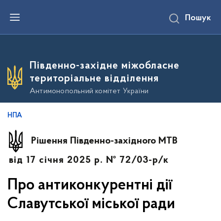
П
Пошук
е
р
е
й
т
и
Південно-західне міжобласне
д
о
територіальне відділення
о
с
Антимонопольний комітет України
н
о
в
НПА
н
о
г
Рішення Південно-західного МТВ
о
в
від 17 січня 2025 р. № 72/03-р/к
м
і
с
Про антиконкурентні дії
т
у
Славутської міської ради