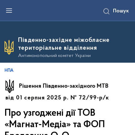
П
Пошук
е
р
е
й
т
и
Південно-західне міжобласне
д
о
територіальне відділення
о
с
Антимонопольний комітет України
н
о
в
НПА
н
о
г
Рішення Південно-західного МТВ
о
в
від 01 серпня 2025 р. № 72/99-р/к
м
і
с
Про узгоджені дії ТОВ
т
у
«Магнат-Медіа» та ФОП