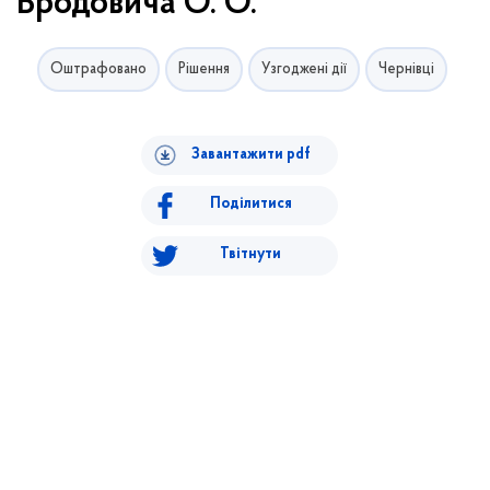
Бродовича О. О.
Оштрафовано
Рішення
Узгоджені дії
Чернівці
Завантажити pdf
Поділитися
Твітнути