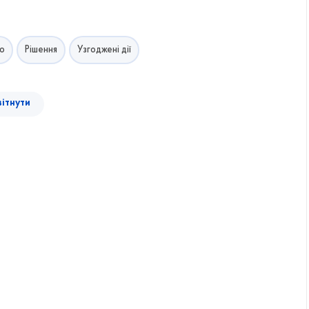
о
Рішення
Узгоджені дії
вітнути