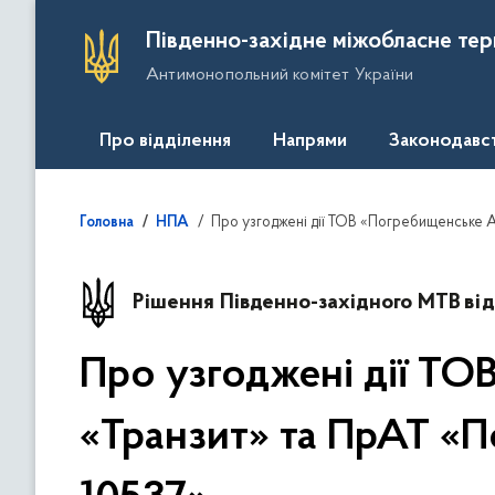
П
Південно-західне міжобласне тер
е
Антимонопольний комітет України
р
е
й
Про відділення
Напрями
Законодавс
т
и
д
Про узгоджені дії ТОВ «Погребищенське 
Головна
НПА
о
о
с
Рішення Південно-західного МТВ
ві
н
о
Про узгоджені дії Т
в
н
«Транзит» та ПрАТ «
о
г
о