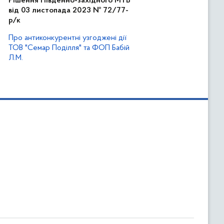
Рішення Південно-західного МТВ
від 03 листопада 2023 № 72/77-
р/к
Про антиконкурентні узгоджені дії
ТОВ "Семар Поділля" та ФОП Бабій
Л.М.