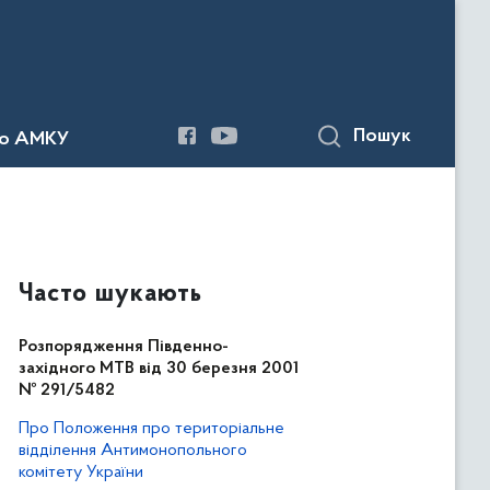
Пошук
до АМКУ
Часто шукають
Розпорядження Південно-
західного МТВ від 30 березня 2001
№ 291/5482
Про Положення про територіальне
відділення Антимонопольного
комітету України