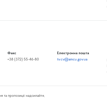
Факс
Електронна пошта
+38 (372) 55-46-80
tv.cv@amcu.gov.ua
я та пропозиції надсилайте,