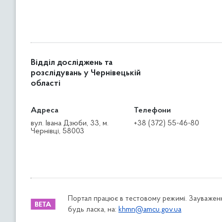
Відділ досліджень та
розслідувань у Чернівецькій
області
Адреса
Телефони
вул. Івана Дзюби, 33, м.
+38 (372) 55-46-80
Чернівці, 58003
Портал працює в тестовому режимі. Зауваженн
будь ласка, на:
khmn@amcu.gov.ua