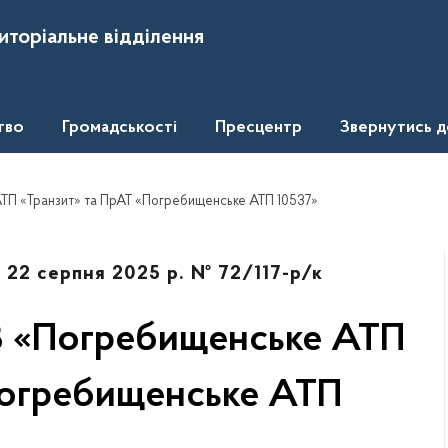
иторіальне відділення
тво
Громадськості
Пресцентр
Звернутись 
АТП «Транзит» та ПрАТ «Погребищенське АТП 10537»
д 22 серпня 2025 р. № 72/117-р/к
ОВ «Погребищенське АТП
Погребищенське АТП