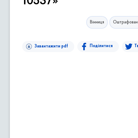
10537»
в
м
і
Вінниця
Оштрафован
с
т
у
Поділитися
Т
Завантажити pdf