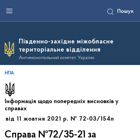
П
Пошук
е
р
е
й
т
и
Південно-західне міжобласне
д
о
територіальне відділення
о
с
Антимонопольний комітет України
н
о
в
НПА
н
о
г
о
в
Інформація щодо попередніх висновків у
м
і
справах
с
т
від 11 жовтня 2021 р. № 72-03/154п
у
Справа №72/35-21 за