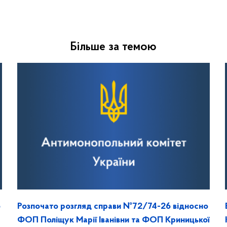
Більше за темою
о
Розпочато розгляд справи №72/74-26 відносно
ФОП Поліщук Марії Іванівни та ФОП Криницької