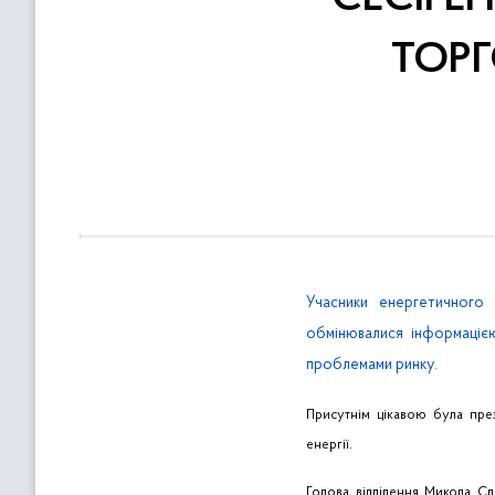
в
м
ТОР
і
с
т
у
Учасники енергетичного
обмінювалися інформацією
проблемами ринку.
Присутнім цікавою була пре
енергії.
Голова відділення Микола С