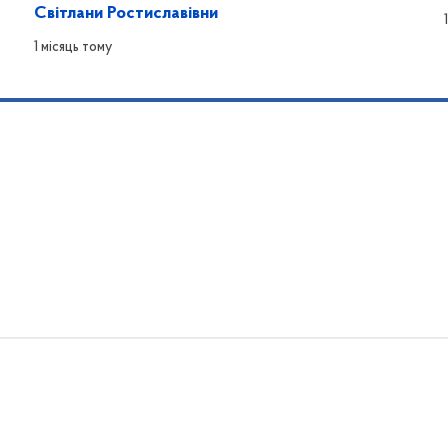
Світлани Ростиславівни
1 місяць тому