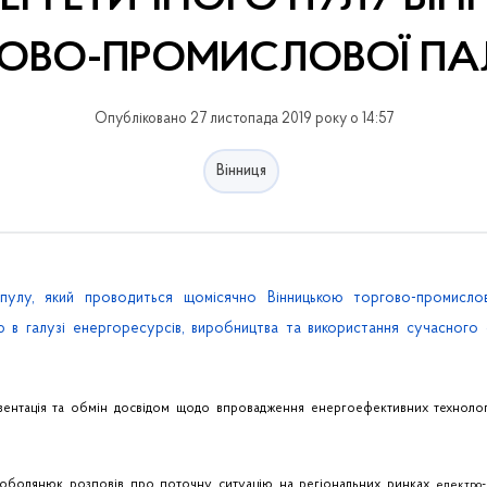
ГОВО-ПРОМИСЛОВОЇ ПА
Опубліковано 27 листопада 2019 року о 14:57
Вінниця
 пулу, який проводиться щомісячно Вінницькою торгово-промисло
 в галузі енергоресурсів, виробництва та використання сучасного 
зентація та обмін досвідом щодо впровадження енергоефективних технолог
лободянюк розповів про поточну ситуацію на регіональних ринках
електро