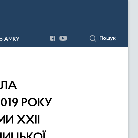
Пошук
до АМКУ
ОЛА
019 РОКУ
И XХІІ
НИЦЬКОЇ