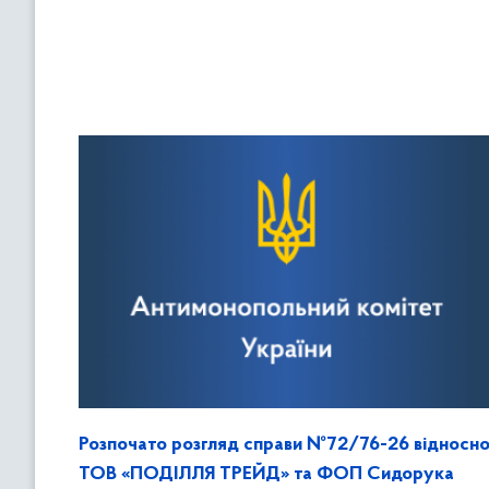
Розпочато розгляд справи №72/76-26 відносн
ТОВ «ПОДІЛЛЯ ТРЕЙД» та ФОП Сидорука