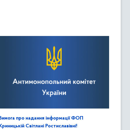
Вимога про надання інформації ФОП
Криницькій Світлані Ростиславівні!