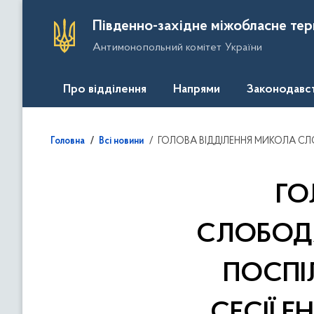
П
Південно-західне міжобласне тер
е
Антимонопольний комітет України
р
е
й
Про відділення
Напрями
Законодавс
т
и
д
ГОЛОВА ВІДДІЛЕННЯ МИКОЛА СЛОБОДЯНЮК 27 ЛИСТОПАДА 2019 РОКУ П
Головна
Всі новини
о
о
с
ГО
н
о
СЛОБОДЯ
в
н
ПОСПІ
о
г
о
СЕСІЇ 