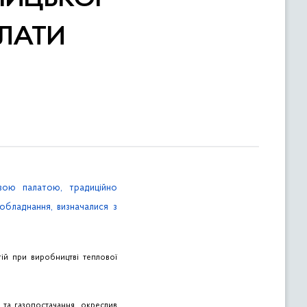
ЛАТИ
вою палатою, традиційно
обладнання, визначалися з
ій при виробництві теплової
- та газопостачання, окреслив