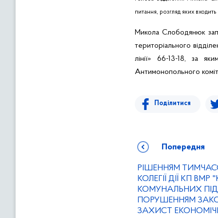
питання, розгляд яких входит
Микола Слободянюк запр
територіального відділ
лінії» 66-13-18, за я
Антимонопольного коміт
Поділитися
Попередня
РІШЕННЯМ ТИМЧАС
КОЛЕГІЇ ДІЇ КП ВМР
КОМУНАЛЬНИХ ПІ
ПОРУШЕННЯМ ЗАК
ЗАХИСТ ЕКОНОМІЧН