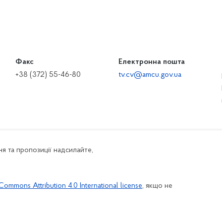
Факс
Електронна пошта
+38 (372) 55-46-80
tv.cv@amcu.gov.ua
я та пропозиції надсилайте,
Commons Attribution 4.0 International license
, якщо не