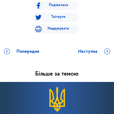
Поділитися
Твітнути
Надрукувати
Попередня
Наступна
Більше за темою