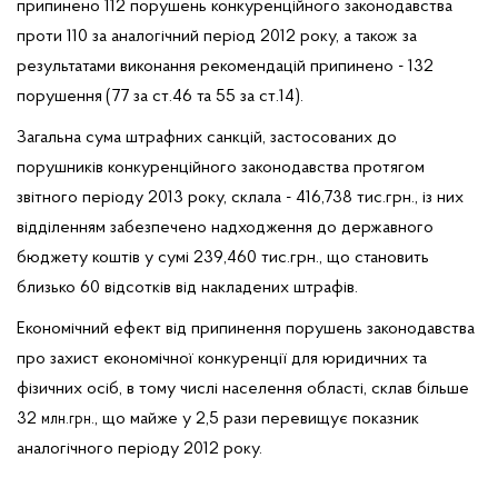
припинено 112 порушень конкуренційного законодавства
проти 110 за аналогічний період 2012 року, а також за
результатами виконання рекомендацій припинено - 132
порушення
(77 за ст.46 та 55 за ст.14).
Загальна сума штрафних санкцій, застосованих до
порушників конкуренційного законодавства протягом
звітного періоду 2013 року, склала - 416,738 тис.грн., із них
відділенням забезпечено надходження до державного
бюджету коштів у сумі 239,460 тис.грн., що становить
близько 60 відсотків від накладених штрафів.
Економічний ефект від припинення порушень законодавства
про захист економічної конкуренції для юридичних та
фізичних осіб, в тому числі населення області, склав більше
32
., що майже у 2,5 рази перевищує показник
млн.грн
аналогічного періоду 2012 року.