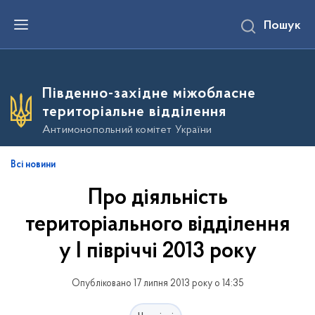
П
Пошук
е
р
е
й
т
и
Південно-західне міжобласне
д
о
територіальне відділення
о
с
Антимонопольний комітет України
н
о
в
Всі новини
н
о
Про діяльність
г
о
в
територіального відділення
м
і
у І півріччі 2013 року
с
т
у
Опубліковано 17 липня 2013 року о 14:35