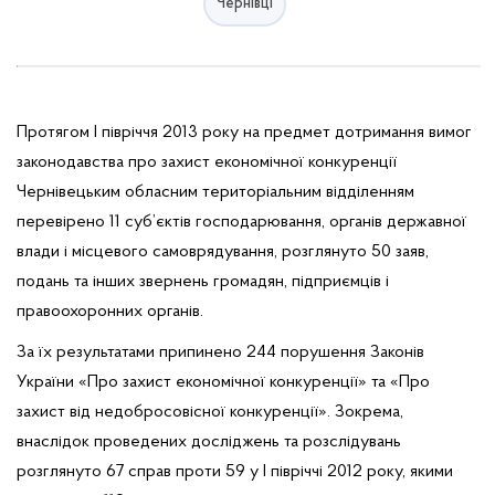
Чернівці
Протягом І півріччя 2013 року на предмет дотримання вимог
законодавства про захист економічної конкуренції
Чернівецьким обласним територіальним відділенням
перевірено 11 суб’єктів господарювання, органів державної
влади і місцевого самоврядування, розглянуто 50 заяв,
подань та інших звернень громадян, підприємців і
правоохоронних органів.
За їх результатами припинено 244 порушення Законів
України «Про захист економічної конкуренції» та «Про
захист від недобросовісної конкуренції». Зокрема,
внаслідок проведених досліджень та розслідувань
розглянуто 67 справ проти 59 у І півріччі 2012 року, якими